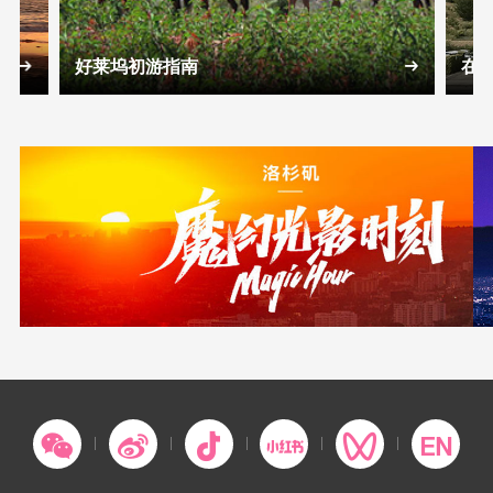
好莱坞初游指南
在