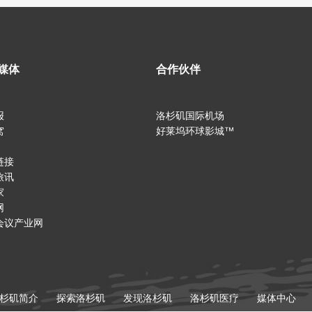
媒体
合作伙伴
报
洛杉矶国际机场
窝
好莱坞环球影城™
链接
旅讯
家
网
会议产业网
杉矶简介
探索洛杉矶
发现洛杉矶
洛杉矶医疗
媒体中心