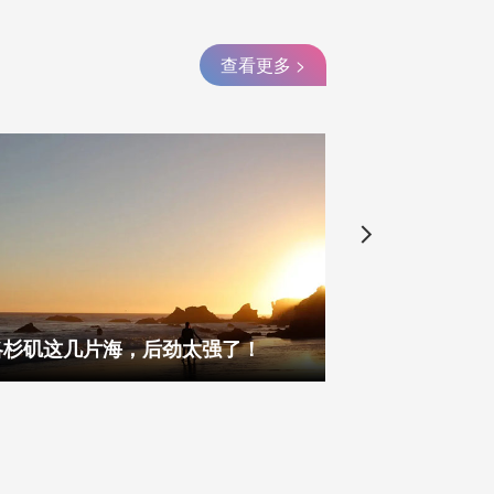
查看更多 >
洛杉矶这几片海，后劲太强了！
在璀璨西区