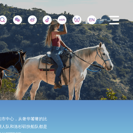
的市中心，从奢华饕餮的比
湖人队和洛杉矶快船队都是