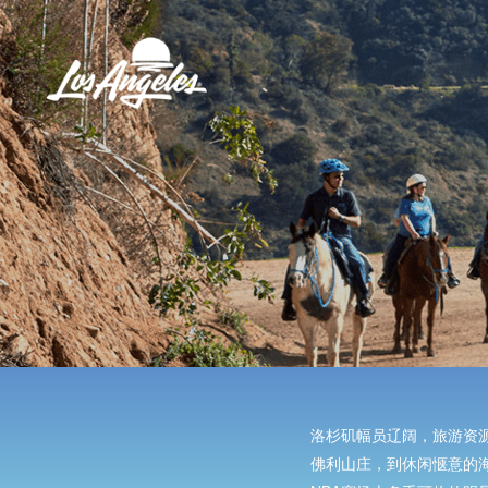
洛杉矶幅员辽阔，旅游资
佛利山庄，到休闲惬意的