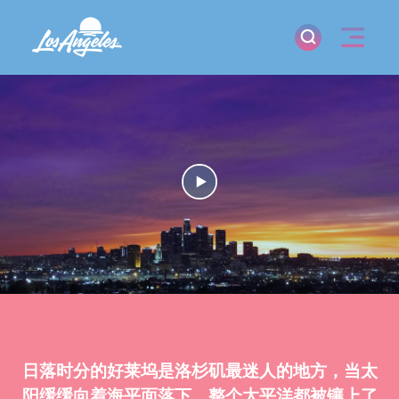
日落时分的好莱坞是洛杉矶最迷人的地方，当太
阳缓缓向着海平面落下，整个太平洋都被镶上了