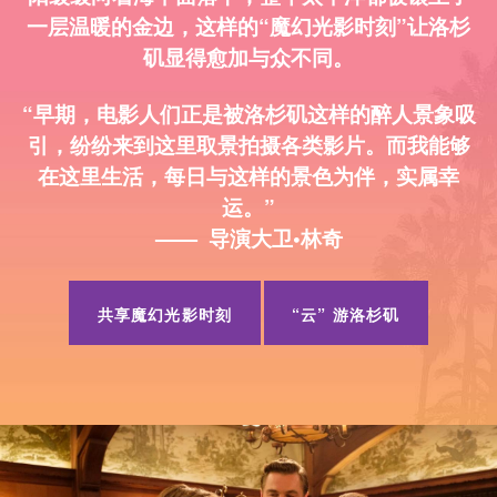
一层温暖的金边，这样的“魔幻光影时刻”让洛杉
矶显得愈加与众不同。
“早期，电影人们正是被洛杉矶这样的醉人景象吸
引，纷纷来到这里取景拍摄各类影片。而我能够
在这里生活，每日与这样的景色为伴，实属幸
运。”
—— 导演大卫•林奇
共享魔幻光影时刻
“云” 游洛杉矶