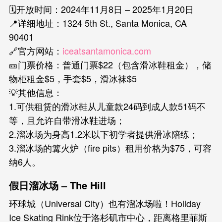
🗓️开放时间：2024年11月8日 – 2025年1月20日
📍详细地址：1324 5th St., Santa Monica, CA
90401
🔗官方网站：
iceatsantamonica.com
🎫门票价格：普通门票$22（包含滑冰鞋租金），储
物柜租金$5，手套$5，滑冰袜$5
💡其他信息：
1.可供租赁的滑冰鞋从儿童款24码到成人款51码不
等，且允许自带滑冰鞋进场；
2.溜冰场为身高1.2米以下初学者提供滑冰陪练；
3.溜冰场的篝火炉（fire pits）租用价格为$75，可容
纳6人。
假日溜冰场 – The Hill
环球城（Universal City）也有溜冰场啦！Holiday
Ice Skating Rink位于洛杉矶市中心，距离格里菲斯