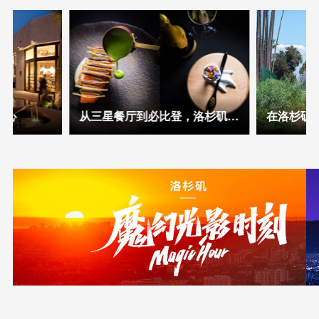
中心
从三星餐厅到必比登，洛杉矶这张美食地图又更新了
在洛杉矶