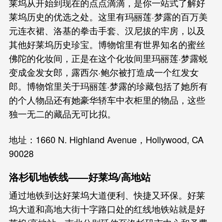
莱坞从开始到现在的点点滴滴，是你一站式了解好
莱坞历史的优选之处。这里有玛丽莲·梦露的百万美
元连衣裙、洛基的拳击手套、汉尼拔的牢房，以及
其他好莱坞历史珍宝。博物馆里有世界知名的蜜丝
佛陀的化妆间，正是在这个化妆间里玛丽莲·梦露蜕
变成金发女郎，露西尔·鲍尔被打造成一个红发女
郎。博物馆里关于玛丽莲·梦露的珍藏包括了她所有
的个人物品还有她豪华轿车中衣柜里的物品，这些
独一无二的藏品无可比拟。
地址：1660 N. Highland Avenue，Hollywood, CA
90028
洛杉矶地铁线——好莱坞/高地站
通过地铁到达好莱坞大道便利、快捷又环保。好莱
坞大道和高地大街十字路口处的红线地铁站就是好