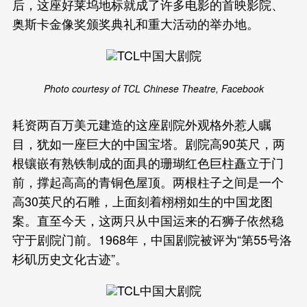
后，这座好莱坞地标就成了许多电影的首映影院、
奥斯卡金像奖颁奖典礼和重大活动的举办地。
Photo courtesy of TCL Chinese Theatre, Facebook
耗资两百万美元建造的这座剧院外观格外惹人瞩
目，犹如一座巨大的中国宝塔。剧院高90英尺，两
根镶嵌有熟铁制成的面具的珊瑚红色巨柱矗立于门
前，撑起高高的青铜色屋顶。两根柱子之间是一个
高30英尺的石雕，上面刻着栩栩如生的中国龙图
案。直至今天，这两只从中国运来的石狮子依然稳
守于剧院门前。1968年，中国剧院被评为“第55号洛
杉矶历史文化古迹”。