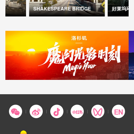
SHAKESPEARE BRIDGE
好莱坞环