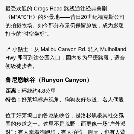
最受欢迎的 Crags Road 路线通往经典美剧
《M*A*S*H》的外景地——昔日20世纪福克斯公司
的拍摄牧场。如今部分布景仍保留原貌，成为影迷
打卡的“时空坐标”。
📍 小贴士：从 Malibu Canyon Rd. 转入 Mulholland
Hwy 即可到达公园入口；园内多为平缓路段，适合
初级徒步者。
鲁尼恩峡谷（Runyon Canyon）
环线约4.8公里
距离：
好莱坞标志视角、狗狗友好步道、名人偶遇
特色：
位于好莱坞山的鲁尼恩峡谷，是洛杉矶极具社交氛
围的步道之一。这里不是荒野，而更像一场“户外派
对”：有人牵着狗跑步，有人拍照、聊天，也有人背