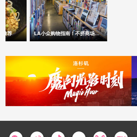
厅推荐
LA小众购物指南！不挤商场照样好逛