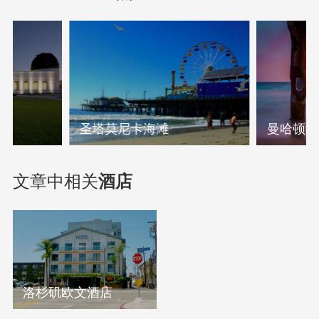
圣塔莫尼卡海滩
曼哈顿海
文章中相关
酒店
洛杉矶欧文酒店