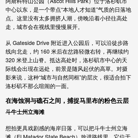
阿斯科特山公园（Ascot Hills Park）位于洛杉矶市
中心以东，是一个带点“本地人才知道”气质的日落地
点。这里没有太多拥挤人潮，傍晚沿着小径往高处
走，城市会在视线里慢慢展开。
从 Gateside Drive 附近进入公园后，可以沿徒步路
线向北走，约 160 米后在岔路轻微右转，再继续约
320 米登上山脊。抵达高处时，洛杉矶市中心的天
际线会出现在远处，前景是随风起伏的高草。对摄
影来说，这种“城市与自然同框”的层次，很适合拍下
洛杉矶不那么喧闹的一面。
在海蚀洞与礁石之间，捕捉马里布的粉色云层
斗牛士州立海滩
想拍更具戏剧感的海岸日落，可以把斗牛士州立海
滩（El Matador State Beach）放进路线里。它位于