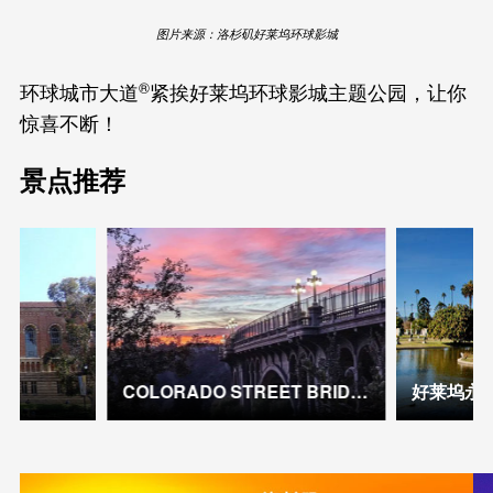
图片来源：洛杉矶好莱坞环球影城
®
环球城市大道
紧挨好莱坞环球影城主题公园，让你
惊喜不断！
景点推荐
COLORADO STREET BRIDGE
好莱坞永