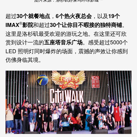
超过
，
，以及
30个就餐地点
6个热火夜总会
19个
®
和超过
。
IMAX
影院
30个让你目不暇接的独特商铺
这里是洛杉矶最受欢迎的游玩之地。在这里还可欣
赏到设计一流的
。感受超过5000个
五座塔音乐广场
LED 照明灯同时爆炸的场面，震撼的声效让你感到
仿佛身临其境。