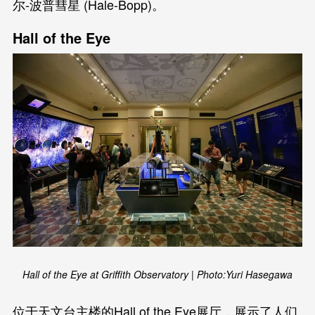
尔-波普彗星 (Hale-Bopp)。
Hall of the Eye
Hall of the Eye at Griffith Observatory | Photo:Yuri Hasegawa
位于天文台主楼的Hall of the Eye展厅，展示了人们