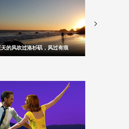
夏天的风吹过洛杉矶，风过有痕
探索天使之