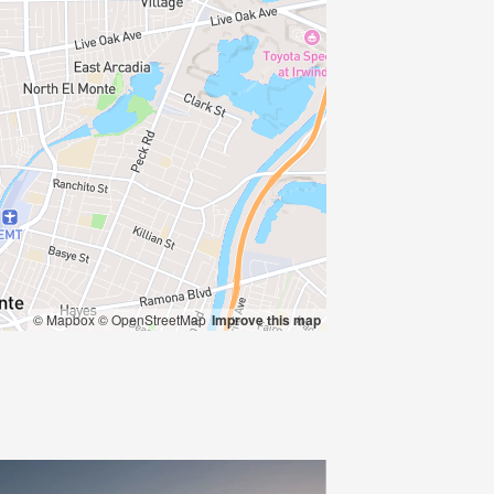
© Mapbox
© OpenStreetMap
Improve this map