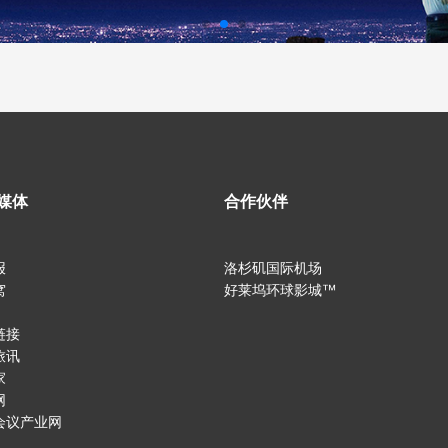
媒体
合作伙伴
报
洛杉矶国际机场
窝
好莱坞环球影城™
链接
旅讯
家
网
会议产业网