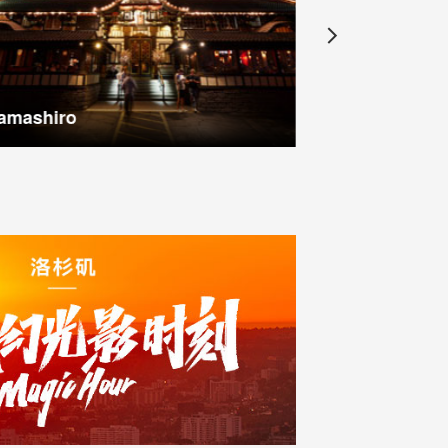
amashiro
SMOKEHO