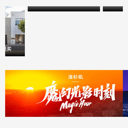
在洛杉矶遇见一场完美日落
洛杉矶小
哪里买