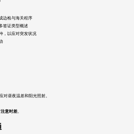
成边检与海关程序
更多签证类型概述
种，以应对突发状况
动
应对昼夜温差和阳光照射。
请
注意时差
。
通