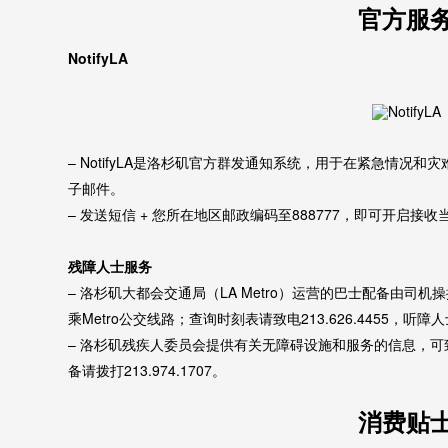
官方服
NotifyLA
– NotifyLA是洛杉矶官方群发通知系统，用于在紧急情况
子邮件。
– 发送短信 + 您所在地区邮政编码至888777，即可开启
残障人士服务
– 洛杉矶大都会交通局（LA Metro）运营的巴士配备由
乘Metro公交线路；查询时刻表请致电213.626.4455，听障人士
– 洛杉矶残疾人委员会提供有关无障碍设施和服务的信息，可致电21
备请拨打213.974.1707。
消费贴