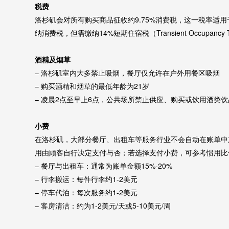
税费
洛杉矶会对所有购买商品征收约9.75%消费税，这一税率适
纳消费税，但需缴纳14%短期住宿税（Transient Occupan
酒精及烟草
– 洛杉矶室内大多禁止吸烟，餐厅仅允许在户外用餐区吸烟
– 购买酒精和烟草的最低年龄为21岁
– 凌晨2点至早上6点，公共场所禁止供应、购买或饮用酒类饮
小费
在洛杉矶，大部分餐厅、出租车等服务行业不会自动在账单中
用由顾客自行决定支付与否；若选择支付小费，可参考惯用比
– 餐厅与出租车：通常为账单金额15%-20%
– 行李搬运：每件行李约1-2美元
– 停车代泊：每次服务约1-2美元
– 客房清洁：约为1-2美元/天或5-10美元/周