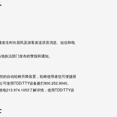
务
和灾难发生时向居民及游客发送语音消息、短信和电
接收当地执法部门发布的警报和通知。
司机操控的自动轮椅升降装置，轮椅使用者也可便捷搭
可使用TDD/TTY设备拨打800.252.9040。
3.974.1053了解详情，使用TDD/TTY设
士