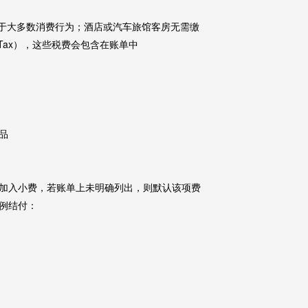
用于大多数消费行为；酒店或汽车旅馆客房无需缴
cy Tax），这些税费会包含在账单中
品
加入小费，若账单上未明确列出，则默认该项费
例结付：