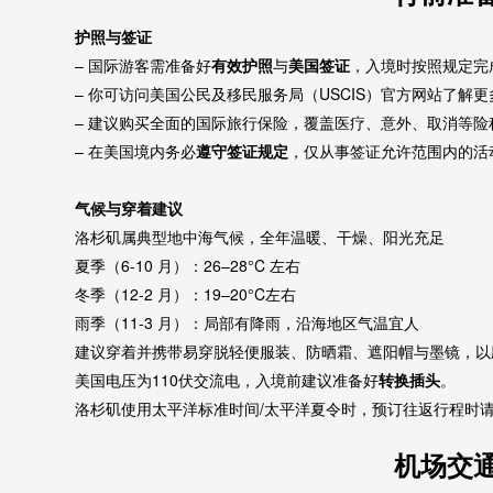
护照与签证
– 国际游客需准备好
有效护照
与
美国签证
，入境时按照规定完
– 你可访问美国公民及移民服务局（USCIS）官方网站了解
– 建议购买全面的国际旅行保险，覆盖医疗、意外、取消等险
– 在美国境内务必
遵守签证规定
，仅从事签证允许范围内的活
气候与穿着建议
洛杉矶属典型地中海气候，全年温暖、干燥、阳光充足
夏季（6-10 月）：26–28°C 左右
冬季（12-2 月）：19–20°C左右
雨季（11-3 月）：局部有降雨，沿海地区气温宜人
建议穿着并携带易穿脱轻便服装、防晒霜、遮阳帽与墨镜，以
美国电压为110伏交流电，入境前建议准备好
转换插头
。
洛杉矶使用太平洋标准时间/太平洋夏令时，预订往返行程时
机场交