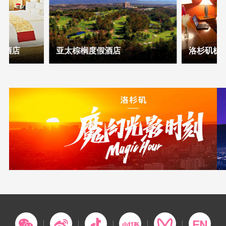
豪酒店
亚太棕榈度假酒店
洛杉矶机