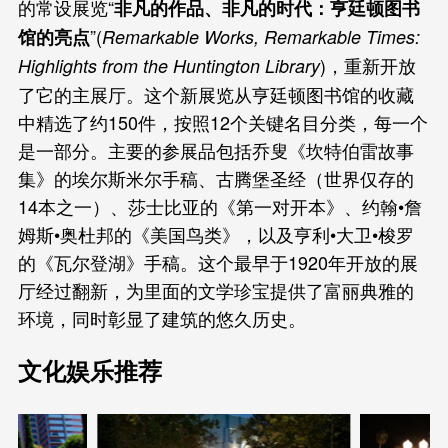
的常设展览“
非凡的作品、非凡的时代：亨廷顿图书
”(
馆的亮点
Remarkable Works, Remarkable Times:
)，重新开放
Highlights from the Huntington Library
了它的主展厅。这个新展览从亨廷顿图书馆的收藏
中精选了约150件，按照12个关键名目分类，每一个
是一部分。主要的参展品包括乔叟《坎特伯雷故事
集》的埃尔斯米尔手稿、古腾堡圣经（世界仅存的
14本之一）、莎士比亚的《第一对开本》、约翰•詹
姆斯•奥杜邦的《美国鸟类》，以及亨利•大卫•梭罗
的《瓦尔登湖》手稿。这个最早于1920年开放的展
厅经过翻新，为里面的文学珍宝提供了富丽典雅的
环境，同时彰显了建筑的悠久历史。
文化娱乐推荐