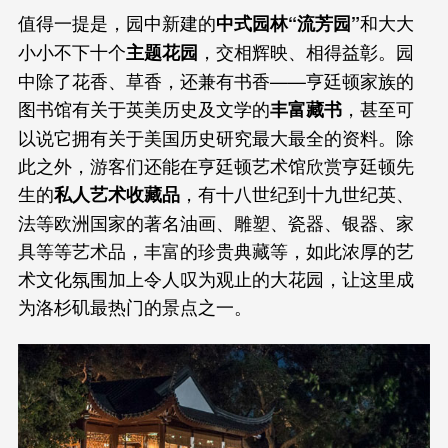
值得一提是，园中新建的
和大大
中式园林“流芳园”
小小不下十个
，交相辉映、相得益彰。园
主题花园
中除了花香、草香，还兼有书香——亨廷顿家族的
图书馆有关于英美历史及文学的
，甚至可
丰富藏书
以说它拥有关于美国历史研究最大最全的资料。除
此之外，游客们还能在亨廷顿艺术馆欣赏亨廷顿先
生的
，有十八世纪到十九世纪英、
私人艺术收藏品
法等欧洲国家的著名油画、雕塑、瓷器、银器、家
具等等艺术品，丰富的珍贵典藏等，如此浓厚的艺
术文化氛围加上令人叹为观止的大花园，让这里成
为洛杉矶最热门的景点之一。