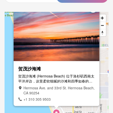
贺茂沙海滩
贺茂沙海滩 (Hermosa Beach) 位于洛杉矶西南太
平洋岸边，这里柔软细腻的沙滩和四季如春的温
暖气候吸引着众多游客纷纷前来游览，也是美国
Hermosa Ave. and 33rd St. Hermosa Beach,
单身人士最喜爱的海滩之一
CA 90254
+1 310 305 9503