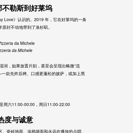
ele｜从那不勒斯到好莱坞
 Love》认识的。2019 年，它在好莱坞的一条
学原封不动地带到了洛杉矶。
izzeria da Michele
湿润，如果放置片刻，甚至会呈现出略微“流
a——一款先炸后烤、口感更蓬松的披萨，或加上黑
六11:00-00:00，周日11:00-22:00
披萨的热度与诚意
City）社区。瓷砖地面、涂鸦墙面和永远在播放的点唱