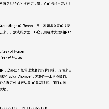
八家各具特色的披萨店，满足你的卡路里需求！
roundlings 的 Ronan，是一家颇具创意的披萨
进来。开放式厨房里，那座以白橡木为燃料的那
rtesy of Ronan
nan 的，是那些不按常理出牌的招牌口味。灵感来自
味的 Spicy Chomper，或是以手工猪脸颊肉、
s——都体现了这家店对“披萨边界”的重新理解。面饼有韧
质地。
00-21:30，周日17:00-21:00