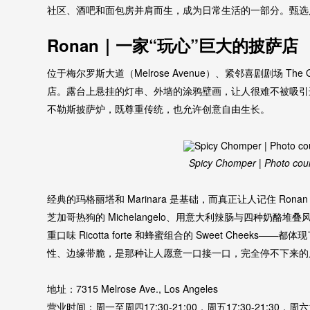
社区、酒吧和面包房并肩而生，成为日常生活的一部分。甄选
Ronan｜一家“玩心”巨大的披萨店
位于梅尔罗斯大道（Melrose Avenue）、紧邻喜剧剧场 The G
店。露台上悬挂的灯串、外墙的涂鸦壁画，让人很难不被吸引
不勒斯披萨炉，既尊重传统，也允许创意自由生长。
Spicy Chomper | Photo cou
经典的玛格丽塔和 Marinara 是基础，而真正让人记住 Ro
芝加哥热狗的 Michelangelo、用意大利辣肠与四种奶酪堆叠风
重口味 Ricotta forte 和蜂蜜组合的 Sweet Cheek
性、边缘带脆，是那种让人愿意一口接一口，完全停不下来的
地址：7315 Melrose Ave., Los Angeles
营业时间：周一至周四17:30-21:00，周五17:30-21:30，周六17: