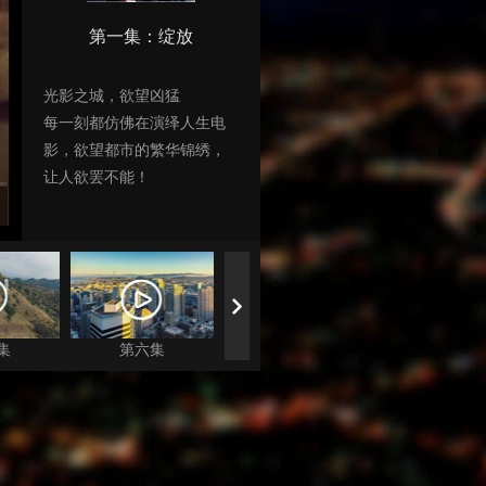
第一集：绽放
光影之城，欲望凶猛
每一刻都仿佛在演绎人生电
影，欲望都市的繁华锦绣，
让人欲罢不能！
00:00:00
/ 12:
集
第六集