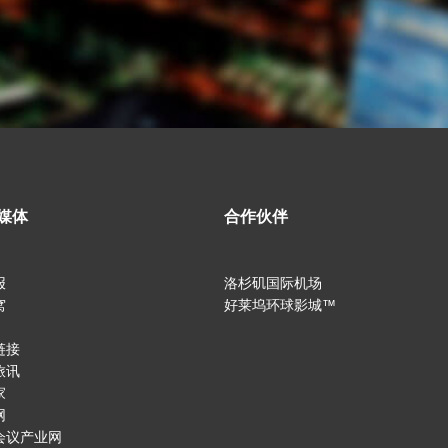
媒体
合作伙伴
报
洛杉矶国际机场
窝
好莱坞环球影城™
链接
旅讯
家
网
会议产业网