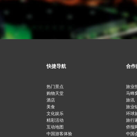
快捷导航
合作
热门景点
旅业
购物天堂
马蜂
酒店
旅讯
美食
旅业
文化娱乐
环球
精彩活动
旅行
互动地图
侨报
中国游客体验
中国